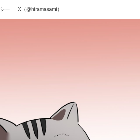
シー
X（@hiramasami）