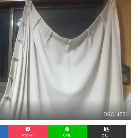
DSC_1551
Pocket
LINE
コピー