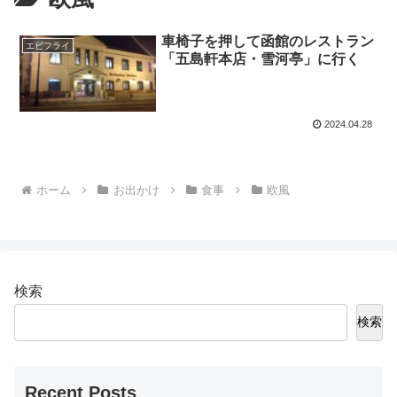
車椅子を押して函館のレストラン
エビフライ
「五島軒本店・雪河亭」に行く
2024.04.28
ホーム
お出かけ
食事
欧風
検索
検索
Recent Posts