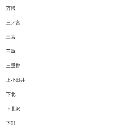
万博
三ノ宮
三宮
三重
三重郡
上小田井
下北
下北沢
下町