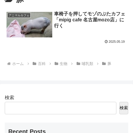
車椅子を押してモゾのぶたカフェ
アニマルカフェ
「mipig cafe 名古屋mozo店」に
行く
2025.05.19
ホーム
百科
生物
哺乳類
豚
検索
検索
Recent Posts