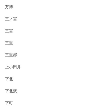
万博
三ノ宮
三宮
三重
三重郡
上小田井
下北
下北沢
下町