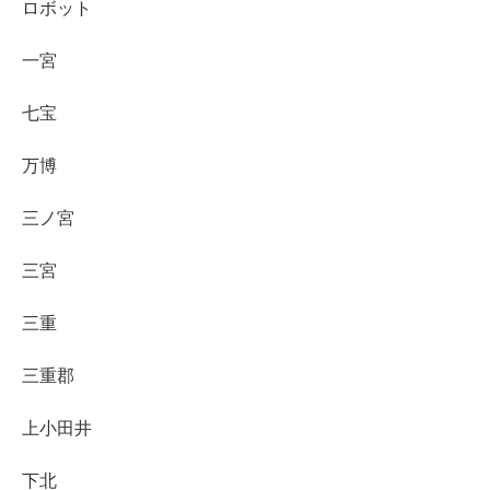
ロボット
一宮
七宝
万博
三ノ宮
三宮
三重
三重郡
上小田井
下北