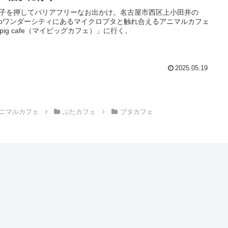
子を押してバリアフリーなお出かけ。名古屋市西区上小田井の
zoワンダーシティにあるマイクロブタと触れ合えるアニマルカフェ
ipig cafe（マイピッグカフェ）」に行く。
2025.05.19
ニマルカフェ
ぶたカフェ
ブタカフェ