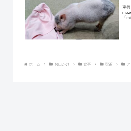
車椅
mo
「m
ホーム
お出かけ
食事
喫茶
ア