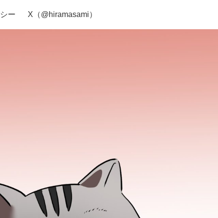
シー
X（@hiramasami）