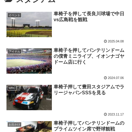
車椅子を押して長良川球場で中日
イベント
vs広島戦を観戦
2025.04.08
車椅子を押してバンテリンドーム
アイドル
の僕青ミニライブ、イオンナゴヤ
ドーム店に行く
2024.07.06
車椅子押して豊田スタジアムでラ
WRC
リージャパンSSSを見る
2023.11.17
車椅子押してバンテリンドームの
お出かけ
プライムツイン席で野球観戦