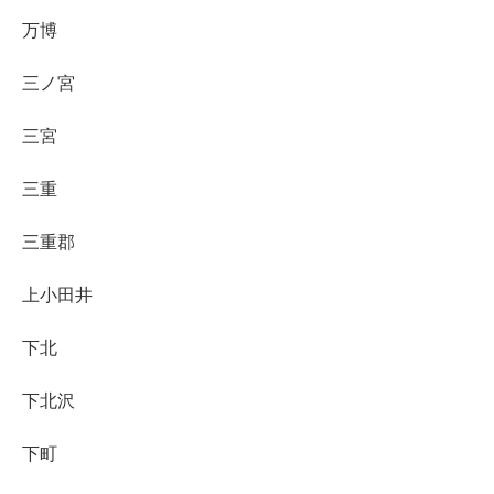
万博
三ノ宮
三宮
三重
三重郡
上小田井
下北
下北沢
下町