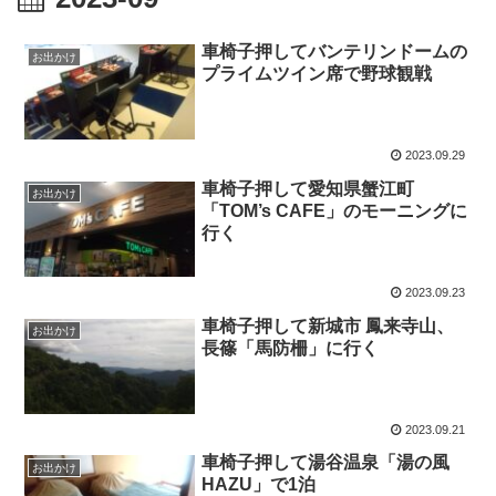
車椅子押してバンテリンドームの
お出かけ
プライムツイン席で野球観戦
2023.09.29
車椅子押して愛知県蟹江町
お出かけ
「TOM’s CAFE」のモーニングに
行く
2023.09.23
車椅子押して新城市 鳳来寺山、
お出かけ
長篠「馬防柵」に行く
2023.09.21
車椅子押して湯谷温泉「湯の風
お出かけ
HAZU」で1泊