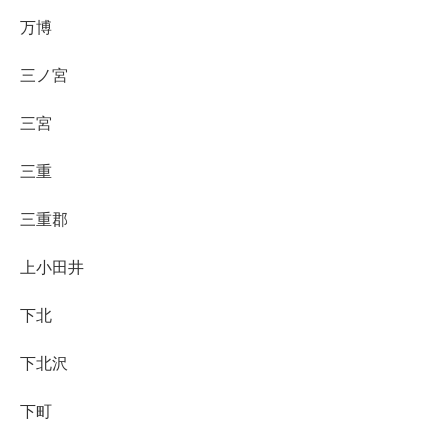
万博
三ノ宮
三宮
三重
三重郡
上小田井
下北
下北沢
下町