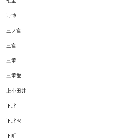
七宝
万博
三ノ宮
三宮
三重
三重郡
上小田井
下北
下北沢
下町