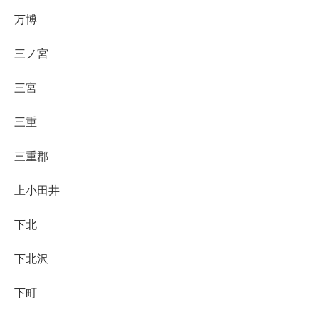
万博
三ノ宮
三宮
三重
三重郡
上小田井
下北
下北沢
下町