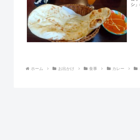
シ」
ホーム
お出かけ
食事
カレー