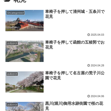
車椅子を押して清州城・五条川で
Uncategorized
花見
2025.04.03
車椅子を押して函館の五稜郭でお
お出かけ
花見
2024.04.28
車椅子を押して名古屋の荒子川公
お出かけ
園で花見
2024.04.06
黒川(堀川)御用水跡街園で桜の花
お出かけ
見