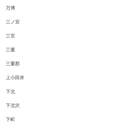
万博
三ノ宮
三宮
三重
三重郡
上小田井
下北
下北沢
下町