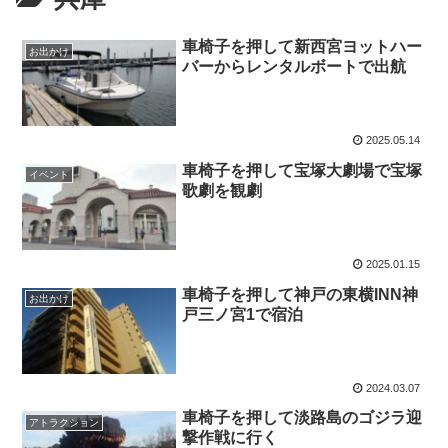
車椅子を押して新西宮ヨットハー
お出かけ
バーからレンタルボートで出航
2025.05.14
車椅子を押して宝塚大劇場で宝塚
イベント
歌劇を観劇
2025.01.15
車椅子を押して神戸の東横INN神
お出かけ
戸三ノ宮1で宿泊
2024.03.07
車椅子を押して淡路島のゴジラ迎
アトラクション
撃作戦に行く