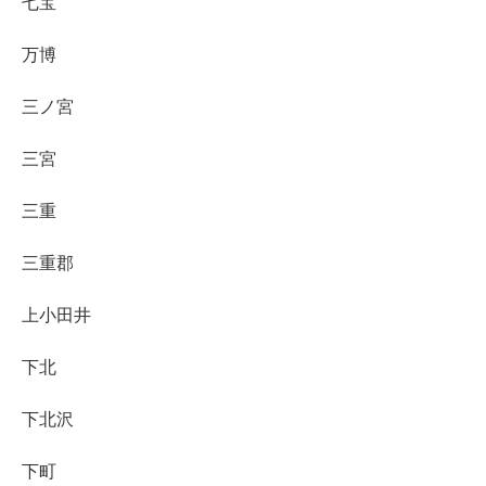
七宝
万博
三ノ宮
三宮
三重
三重郡
上小田井
下北
下北沢
下町