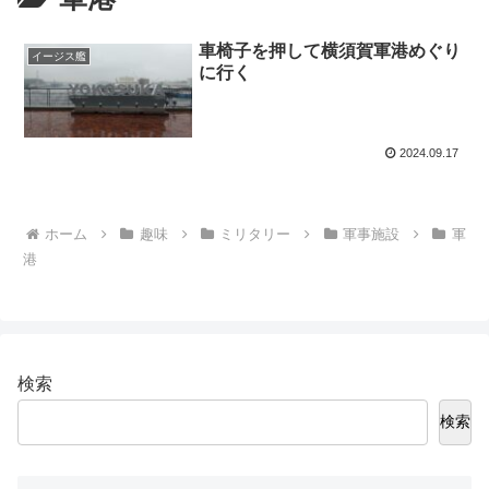
車椅子を押して横須賀軍港めぐり
イージス艦
に行く
2024.09.17
ホーム
趣味
ミリタリー
軍事施設
軍
港
検索
検索