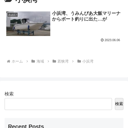
小浜湾、うみんぴあ大飯マリーナ
おおい
からボート釣りに出た…が
2023.06.06
ホーム
海域
若狭湾
小浜湾
検索
検索
Recent Posts