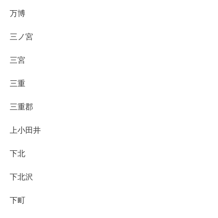
万博
三ノ宮
三宮
三重
三重郡
上小田井
下北
下北沢
下町