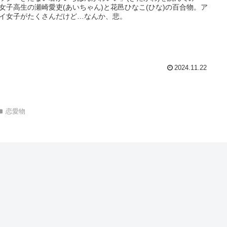
女子高生の瀬崎愛吏(あいちゃん)と花邑ひなこ(ひな)の百合物。ア
イ女子がたくさんだけど…なんか、悲。
2024.11.22
恋愛物