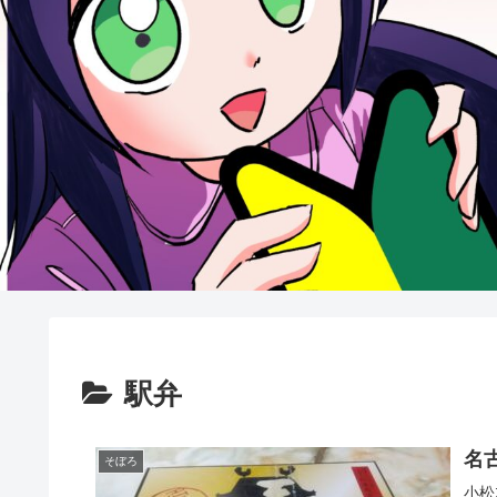
駅弁
名
そぼろ
小松