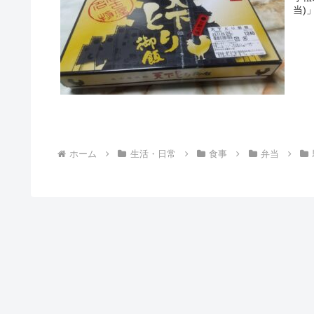
当)
ホーム
生活・日常
食事
弁当