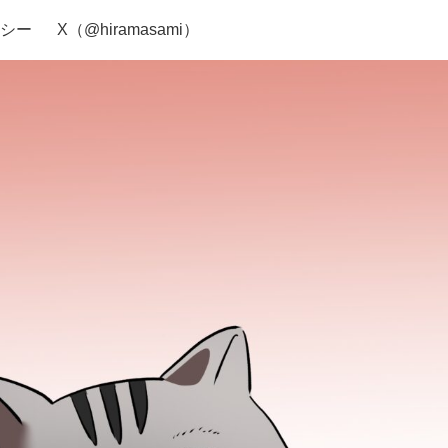
シー
X（@hiramasami）