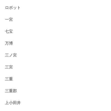
ロボット
一宮
七宝
万博
三ノ宮
三宮
三重
三重郡
上小田井