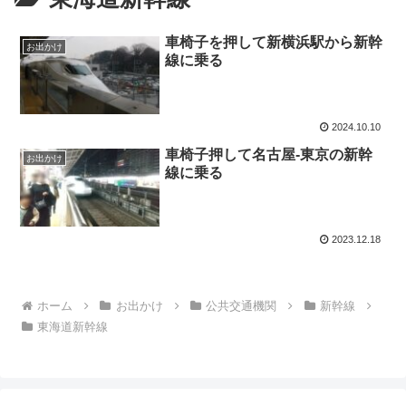
車椅子を押して新横浜駅から新幹
お出かけ
線に乗る
2024.10.10
車椅子押して名古屋-東京の新幹
お出かけ
線に乗る
2023.12.18
ホーム
お出かけ
公共交通機関
新幹線
東海道新幹線