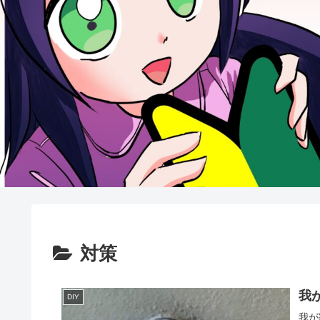
対策
我
DIY
我が