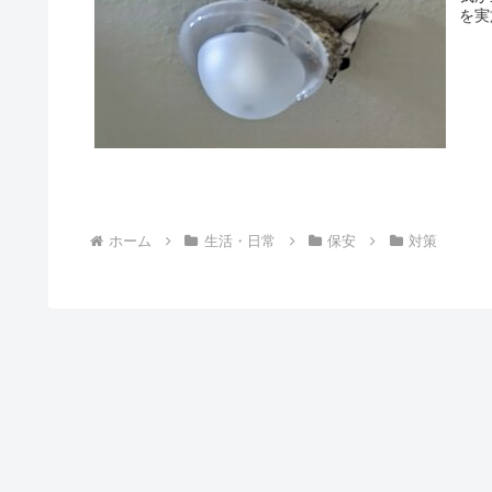
を実
ホーム
生活・日常
保安
対策