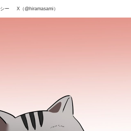
シー
X（@hiramasami）