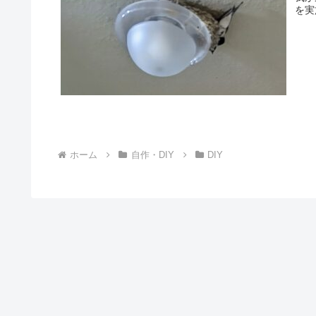
を実
ホーム
自作・DIY
DIY