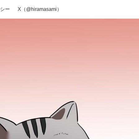
シー
X（@hiramasami）