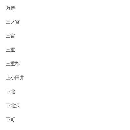
万博
三ノ宮
三宮
三重
三重郡
上小田井
下北
下北沢
下町