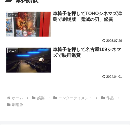
車椅子を押してTOHOシネマズ津
アニメ
島で劇場版「鬼滅の刃」鑑賞
2025.07.26
車椅子を押して名古屋109シネマ
アニメ
ズで映画鑑賞
2024.04.01
ホーム
娯楽
エンターテイメント
作品
劇場版