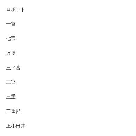
ロボット
一宮
七宝
万博
三ノ宮
三宮
三重
三重郡
上小田井