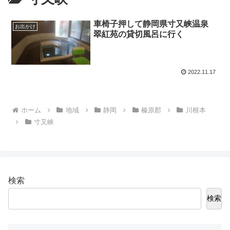
車椅子押して静岡県寸又峡温泉
お出かけ
翠紅苑の貸切風呂に行く
2022.11.17
ホーム
地域
静岡
榛原郡
川根本
寸又峡
検索
検索