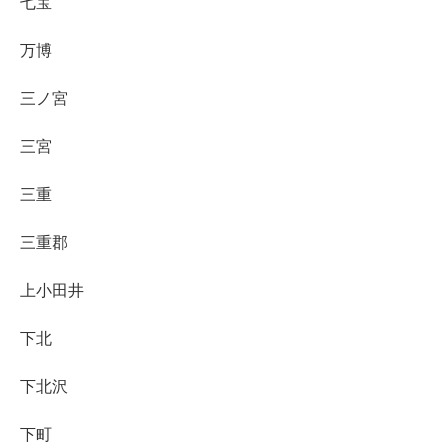
七宝
万博
三ノ宮
三宮
三重
三重郡
上小田井
下北
下北沢
下町