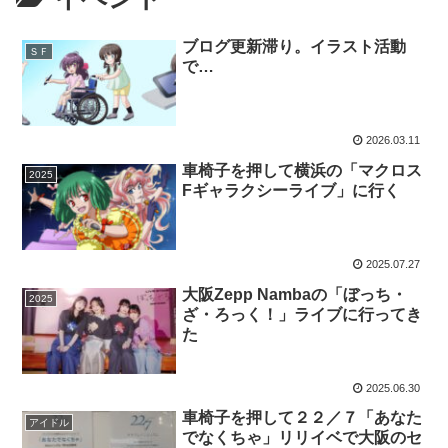
ブログ更新滞り。イラスト活動
ＳＦ
で…
2026.03.11
車椅子を押して横浜の「マクロス
2025
Fギャラクシーライブ」に行く
2025.07.27
大阪Zepp Nambaの「ぼっち・
2025
ざ・ろっく！」ライブに行ってき
た
2025.06.30
車椅子を押して２２／７「あなた
アイドル
でなくちゃ」リリイベで大阪のセ