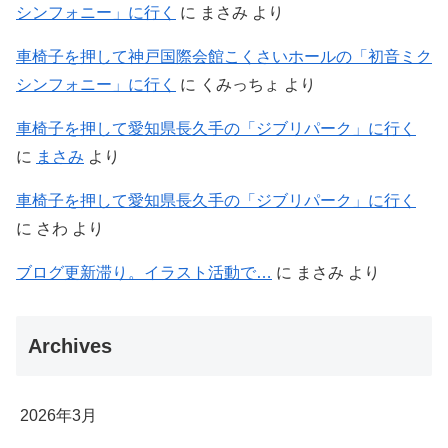
シンフォニー」に行く
に
まさみ
より
車椅子を押して神戸国際会館こくさいホールの「初音ミク
シンフォニー」に行く
に
くみっちょ
より
車椅子を押して愛知県長久手の「ジブリパーク」に行く
に
まさみ
より
車椅子を押して愛知県長久手の「ジブリパーク」に行く
に
さわ
より
ブログ更新滞り。イラスト活動で…
に
まさみ
より
Archives
2026年3月