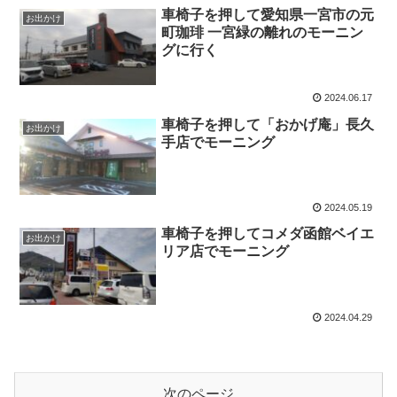
車椅子を押して愛知県一宮市の元
お出かけ
町珈琲 一宮緑の離れのモーニン
グに行く
2024.06.17
車椅子を押して「おかげ庵」長久
お出かけ
手店でモーニング
2024.05.19
車椅子を押してコメダ函館ベイエ
お出かけ
リア店でモーニング
2024.04.29
次のページ