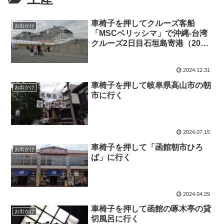
車椅子を押してクルーズ客船
お出かけ
「MSCベリッシマ」で沖縄-台湾
クルーズ2日目石垣島寄港（2024
年12月31日）
2024.12.31
車椅子を押して岐阜県高山市の朝
お出かけ
市に行く
2024.07.15
車椅子を押して「函館朝市ひろ
お出かけ
ば」に行く
2024.04.29
車椅子を押して函館の啄木亭の貸
お出かけ
切風呂に行く