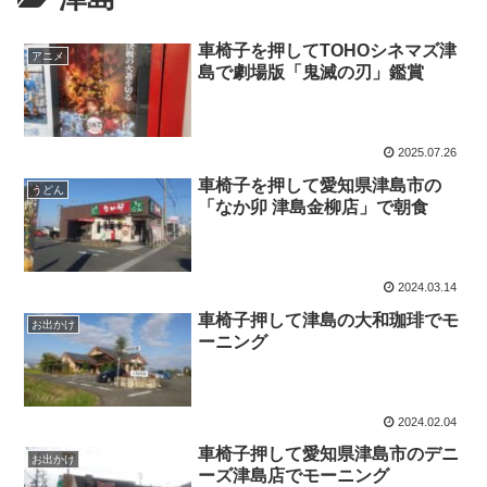
車椅子を押してTOHOシネマズ津
アニメ
島で劇場版「鬼滅の刃」鑑賞
2025.07.26
車椅子を押して愛知県津島市の
うどん
「なか卯 津島金柳店」で朝食
2024.03.14
車椅子押して津島の大和珈琲でモ
お出かけ
ーニング
2024.02.04
車椅子押して愛知県津島市のデニ
お出かけ
ーズ津島店でモーニング