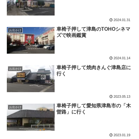
2024.01.31
車椅子押して津島のTOHOシネマ
お出かけ
ズで映画鑑賞
2024.01.14
車椅子押して焼肉きんぐ津島店に
お出かけ
行く
2023.05.13
車椅子押して愛知県津島市の「木
お出かけ
曽路」に行く
2023.01.19