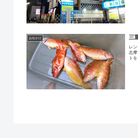
三
お出かけ
レン
志摩
トを