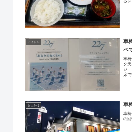
車
アイドル
ベ
車椅
ク天
ジ」
席で
車
お出かけ
車椅