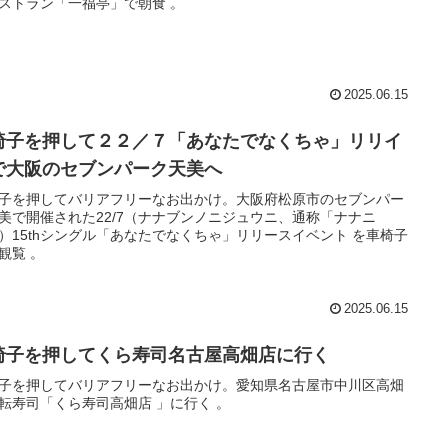
るレストラン「一福亭」で朝食 。
2025.06.15
椅子を押して２２／７「あなたでなくちゃ」リリイ
で大阪のセブンパーク天美へ
子を押してバリアフリーなお出かけ。大阪府松原市のセブンパー
美で開催された22/7（ナナブンノニジュウニ、通称「ナナニ
）15thシングル「あなたでなくちゃ」リリースイベント を車椅子
観覧 。
2025.06.15
椅子を押してくら寿司名古屋高畑店に行く
子を押してバリアフリーなお出かけ。愛知県名古屋市中川区高畑
の回転寿司「くら寿司高畑店 」に行く 。