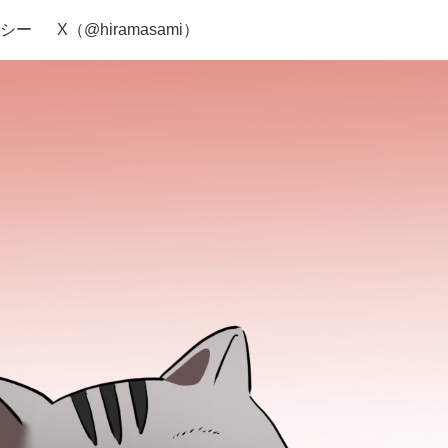
シー
X（@hiramasami）