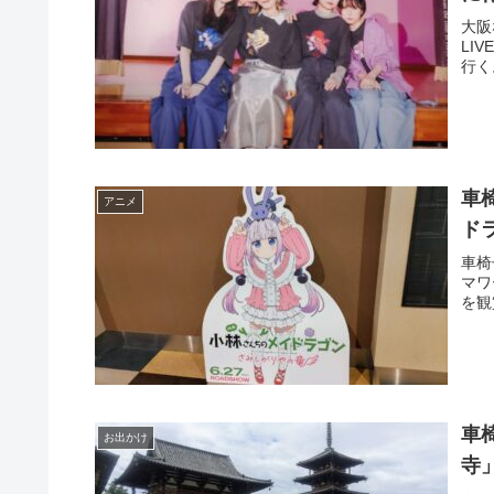
大阪
LI
行く
車
アニメ
ド
車椅
マワ
を観
車
お出かけ
寺