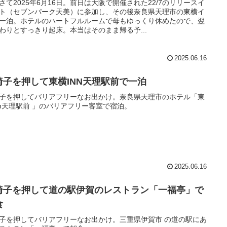
さて2025年6月16日。前日は大阪で開催された22/7のリリースイ
ト（セブンパーク天美）に参加し、その後奈良県天理市の東横イ
一泊。ホテルのハートフルルームで母もゆっくり休めたので、翌
わりとすっきり起床。本当はそのまま帰る予...
2025.06.16
椅子を押して東横INN天理駅前で一泊
子を押してバリアフリーなお出かけ。奈良県天理市のホテル「東
nn天理駅前 」のバリアフリー客室で宿泊。
2025.06.16
椅子を押して道の駅伊賀のレストラン「一福亭」で
食
子を押してバリアフリーなお出かけ。三重県伊賀市 の道の駅にあ