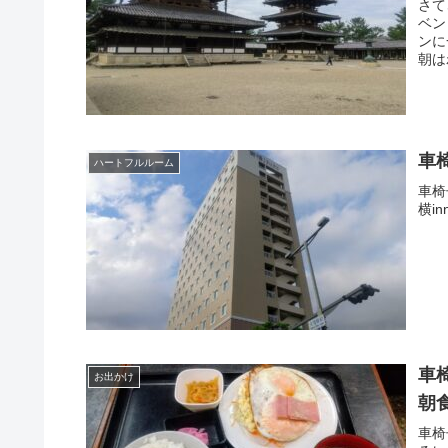
さて
ベン
ンに
朝は
車
ハートフルルーム
車椅
横i
車
お出かけ
朝
車椅