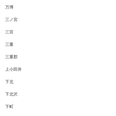
万博
三ノ宮
三宮
三重
三重郡
上小田井
下北
下北沢
下町