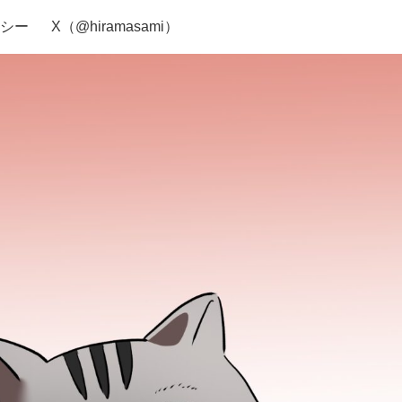
シー
X（@hiramasami）