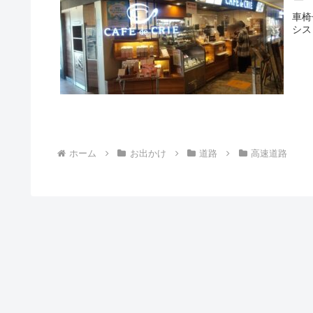
車椅
シス
ホーム
お出かけ
道路
高速道路