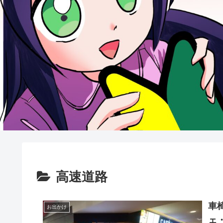
高速道路
車
お出かけ
ェ