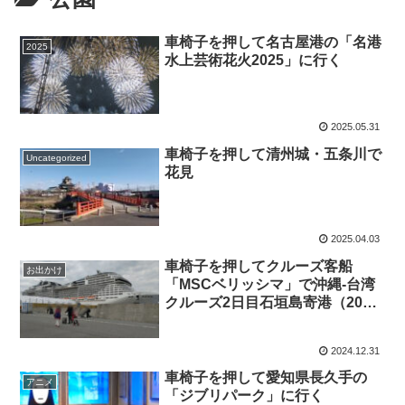
車椅子を押して名古屋港の「名港
2025
水上芸術花火2025」に行く
2025.05.31
車椅子を押して清州城・五条川で
Uncategorized
花見
2025.04.03
車椅子を押してクルーズ客船
お出かけ
「MSCベリッシマ」で沖縄-台湾
クルーズ2日目石垣島寄港（2024
年12月31日）
2024.12.31
車椅子を押して愛知県長久手の
アニメ
「ジブリパーク」に行く