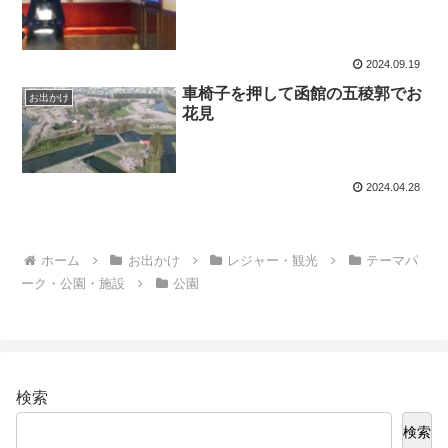
2024.09.19
車椅子を押して函館の五稜郭でお
お出かけ
花見
2024.04.28
ホーム
お出かけ
レジャー・観光
テーマパ
ーク・公園・施設
公園
検索
検索