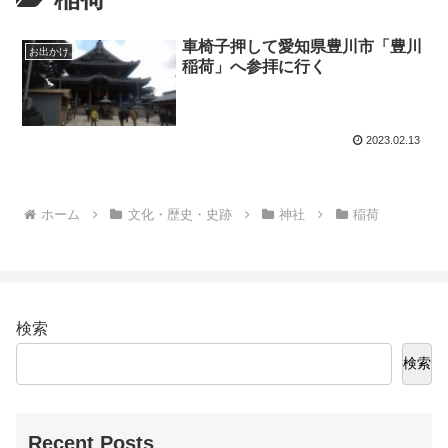
車椅子押して愛知県豊川市「豊川
お出かけ
稲荷」へ参拝に行く
2023.02.13
ホーム
文化・歴史・史跡
神社
稲荷
検索
検索
Recent Posts