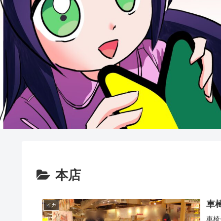
本店
車
イカ
車椅