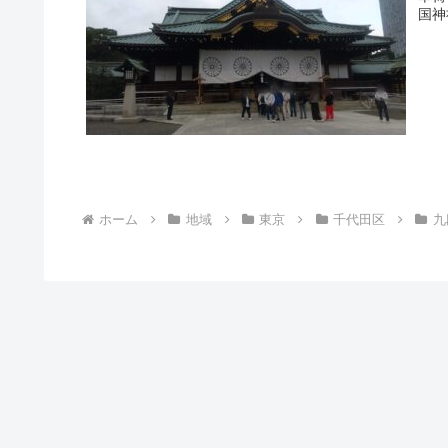
国神
ホーム
地域
東京
千代田区
九