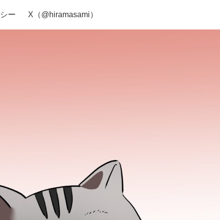
シー
X（@hiramasami）