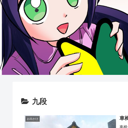
九段
車
お出かけ
車椅