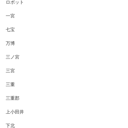
ロボット
一宮
七宝
万博
三ノ宮
三宮
三重
三重郡
上小田井
下北