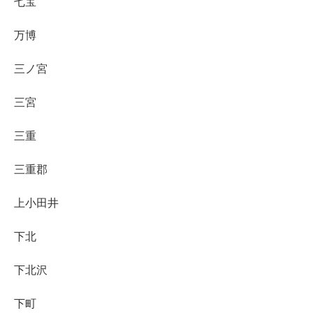
七宝
万博
三ノ宮
三宮
三重
三重郡
上小田井
下北
下北沢
下町