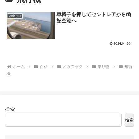
車椅子を押してセントレアから函
お出かけ
館空港へ
2024.04.28
ホーム
百科
メカニック
乗り物
飛行
機
検索
検索