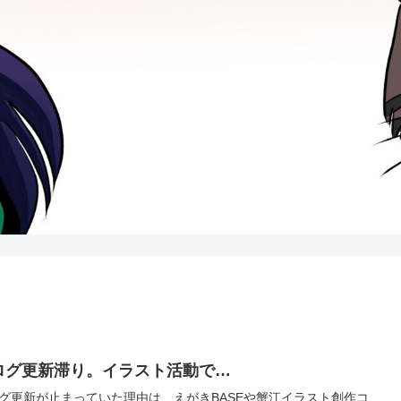
ログ更新滞り。イラスト活動で…
グ更新が止まっていた理由は、えがきBASEや蟹江イラスト創作コ