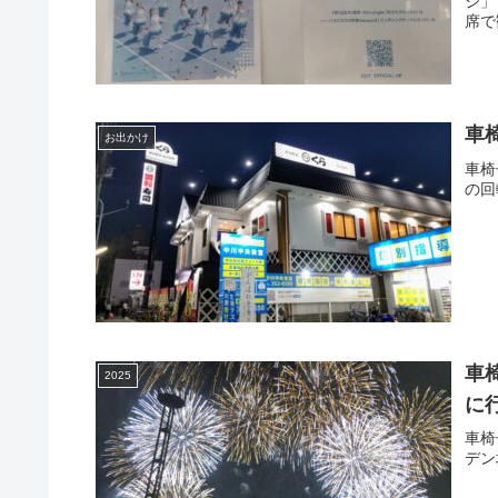
ジ」
席で
車
お出かけ
車椅
車
2025
に
車椅
デン