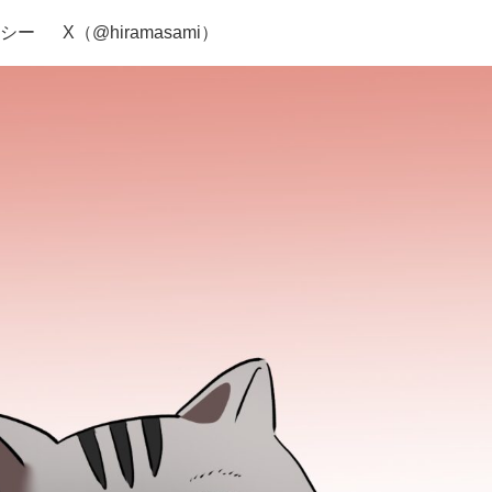
シー
X（@hiramasami）