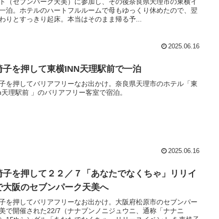
ト（セブンパーク天美）に参加し、その後奈良県天理市の東横イ
一泊。ホテルのハートフルルームで母もゆっくり休めたので、翌
わりとすっきり起床。本当はそのまま帰る予...
2025.06.16
椅子を押して東横INN天理駅前で一泊
子を押してバリアフリーなお出かけ。奈良県天理市のホテル「東
nn天理駅前 」のバリアフリー客室で宿泊。
2025.06.16
椅子を押して２２／７「あなたでなくちゃ」リリイ
で大阪のセブンパーク天美へ
子を押してバリアフリーなお出かけ。大阪府松原市のセブンパー
美で開催された22/7（ナナブンノニジュウニ、通称「ナナニ