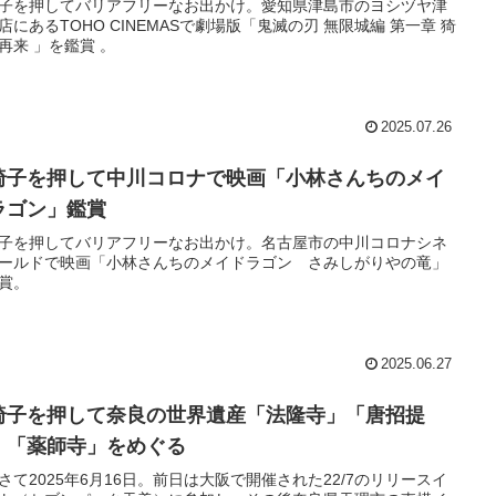
子を押してバリアフリーなお出かけ。愛知県津島市のヨシヅヤ津
店にあるTOHO CINEMASで劇場版「鬼滅の刃 無限城編 第一章 猗
再来 」を鑑賞 。
2025.07.26
椅子を押して中川コロナで映画「小林さんちのメイ
ラゴン」鑑賞
子を押してバリアフリーなお出かけ。名古屋市の中川コロナシネ
ールドで映画「小林さんちのメイドラゴン さみしがりやの竜」
賞。
2025.06.27
椅子を押して奈良の世界遺産「法隆寺」「唐招提
」「薬師寺」をめぐる
さて2025年6月16日。前日は大阪で開催された22/7のリリースイ