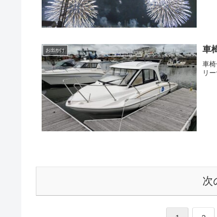
車
お出かけ
車椅
リー
次