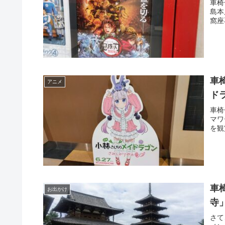
車椅
島本
窩座
車
アニメ
ド
車椅
マワ
を観
車
お出かけ
寺
さて