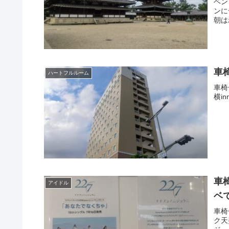
ベン
ンに
朝は
車
ハートフルルーム
車椅
横i
車
アイドル
ベ
車椅
ク天