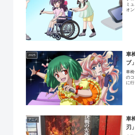
ミュ
オン
車
2025
ブ
車椅
のコ
に行
車
アニメ
刃