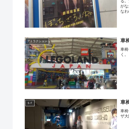
る。
がな
なわ
車
アトラクション
車椅
く。
車
ＳＦ
車椅
ザ大