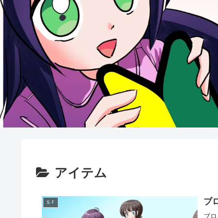
アイテム
ブ
ＳＦ
ブロ