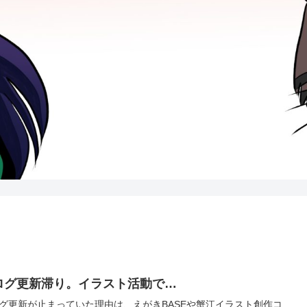
ログ更新滞り。イラスト活動で…
グ更新が止まっていた理由は、えがきBASEや蟹江イラスト創作コ