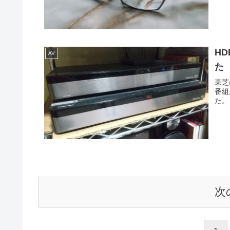
H
AV
た
東芝
番組
た。
次