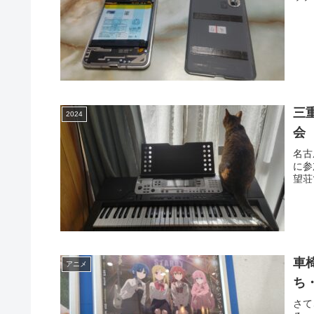
三
2024
会
名古
に参
望荘
車
アニメ
ち
さて