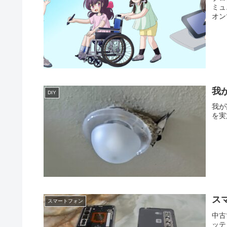
ミュ
オン
我
DIY
我が
を実
ス
スマートフォン
中古
ッテ