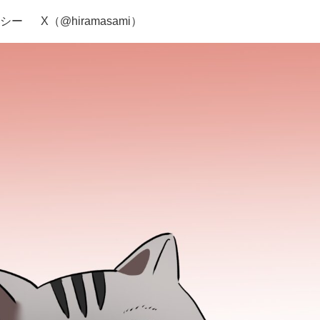
シー
X（@hiramasami）