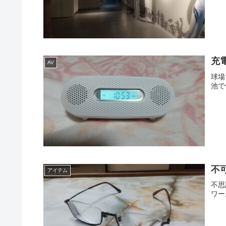
充電
AV
球場
池で
不
アイテム
不思
ワー