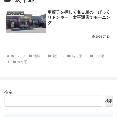
車椅子を押して名古屋の「びっく
バリアフリー
りドンキー」太平通店でモーニン
グ
2024.07.13
ホーム
地域
愛知
名古屋
中川区
太平通
検索
検索