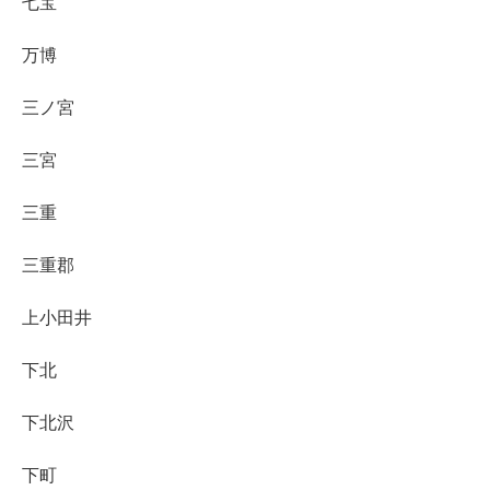
七宝
万博
三ノ宮
三宮
三重
三重郡
上小田井
下北
下北沢
下町