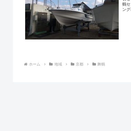
鶴セ
ング
ホーム
地域
京都
舞鶴