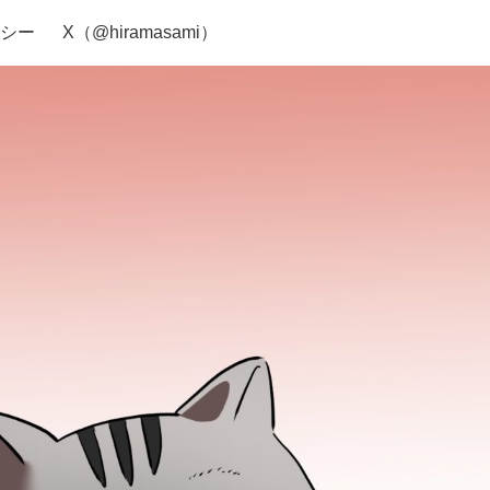
シー
X（@hiramasami）