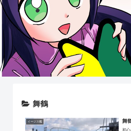
舞鶴
舞
イージス艦
初心