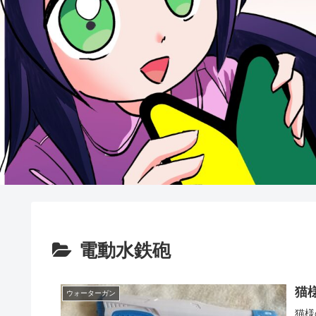
電動水鉄砲
猫
ウォーターガン
猫様