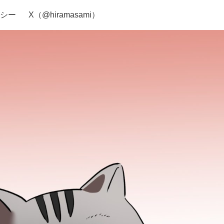
シー
X（@hiramasami）