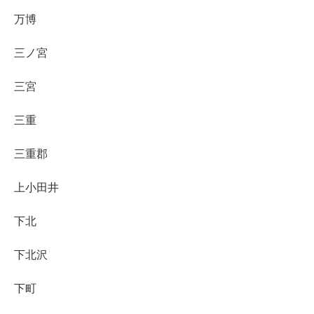
万博
三ノ宮
三宮
三重
三重郡
上小田井
下北
下北沢
下町