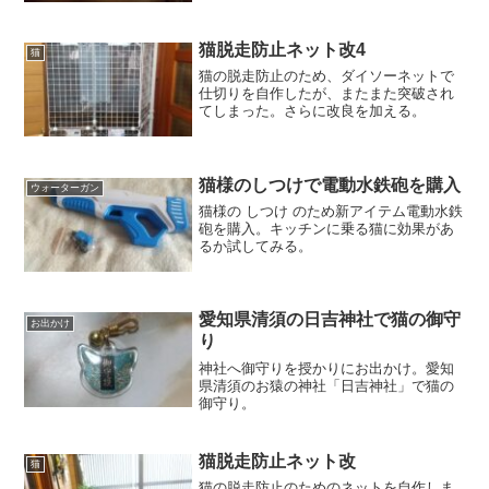
猫脱走防止ネット改4
猫
猫の脱走防止のため、ダイソーネットで
仕切りを自作したが、またまた突破され
てしまった。さらに改良を加える。
猫様のしつけで電動水鉄砲を購入
ウォーターガン
猫様の しつけ のため新アイテム電動水鉄
砲を購入。キッチンに乗る猫に効果があ
るか試してみる。
愛知県清須の日吉神社で猫の御守
お出かけ
り
神社へ御守りを授かりにお出かけ。愛知
県清須のお猿の神社「日吉神社」で猫の
御守り。
猫脱走防止ネット改
猫
猫の脱走防止のためのネットを自作しま