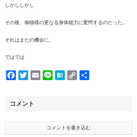
しかししかし
その後、御猫様の更なる身体能力に驚愕するのだった。
それはまたの機会に。
ではでは
F
T
E
Li
H
C
共
a
wi
m
n
at
o
有
c
tt
ail
e
e
p
e
er
n
y
コメント
b
a
Li
o
n
コメントを書き込む
o
k