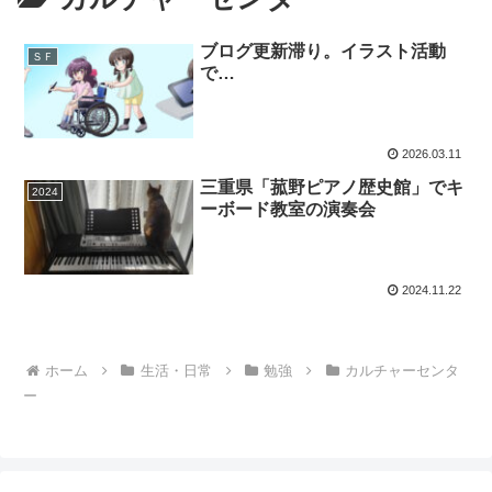
ブログ更新滞り。イラスト活動
ＳＦ
で…
2026.03.11
三重県「菰野ピアノ歴史館」でキ
2024
ーボード教室の演奏会
2024.11.22
ホーム
生活・日常
勉強
カルチャーセンタ
ー