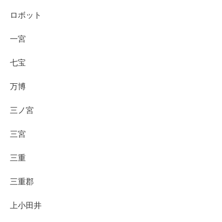
ロボット
一宮
七宝
万博
三ノ宮
三宮
三重
三重郡
上小田井