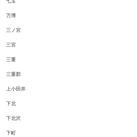
七宝
万博
三ノ宮
三宮
三重
三重郡
上小田井
下北
下北沢
下町