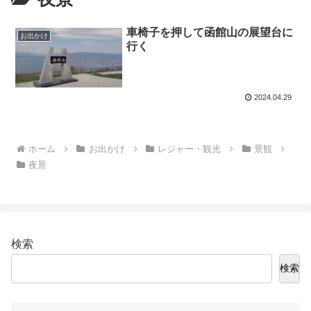
車椅子を押して函館山の展望台に
お出かけ
行く
2024.04.29
ホーム
お出かけ
レジャー・観光
景観
夜景
検索
検索