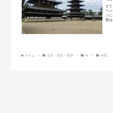
さて
ベン
ンに
朝は
ホーム
文化・歴史・史跡
寺
寺院