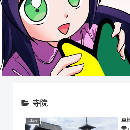
寺院
車
お出かけ
寺