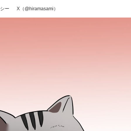
シー
X（@hiramasami）