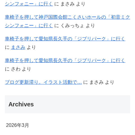
シンフォニー」に行く
に
まさみ
より
車椅子を押して神戸国際会館こくさいホールの「初音ミク
シンフォニー」に行く
に
くみっちょ
より
車椅子を押して愛知県長久手の「ジブリパーク」に行く
に
まさみ
より
車椅子を押して愛知県長久手の「ジブリパーク」に行く
に
さわ
より
ブログ更新滞り。イラスト活動で…
に
まさみ
より
Archives
2026年3月