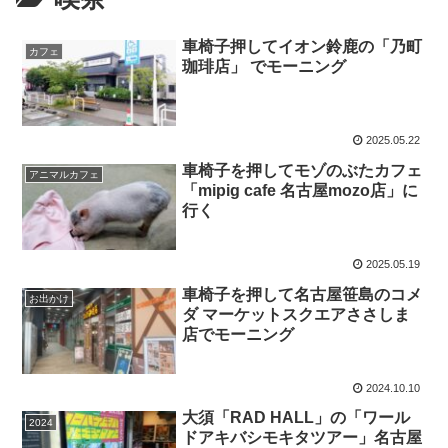
車椅子押してイオン鈴鹿の「乃町
カフェ
珈琲店」 でモーニング
2025.05.22
車椅子を押してモゾのぶたカフェ
アニマルカフェ
「mipig cafe 名古屋mozo店」に
行く
2025.05.19
車椅子を押して名古屋笹島のコメ
お出かけ
ダ マーケットスクエアささしま
店でモーニング
2024.10.10
大須「RAD HALL」の「ワール
2024
ドアキバシモキタツアー」名古屋